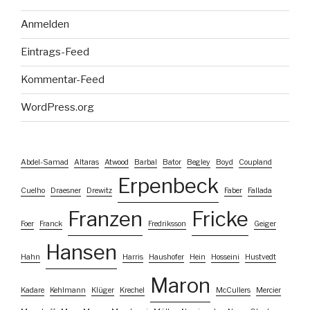
Anmelden
Eintrags-Feed
Kommentar-Feed
WordPress.org
Abdel-Samad
Altaras
Atwood
Barbal
Bator
Begley
Boyd
Coupland
Erpenbeck
Cuelho
Draesner
Drewitz
Faber
Fallada
Franzen
Fricke
Foer
Franck
Fredriksson
Geiger
Hansen
Hahn
Harris
Haushofer
Hein
Hosseini
Hustvedt
Maron
Kadare
Kehlmann
Klüger
Krechel
McCullers
Mercier