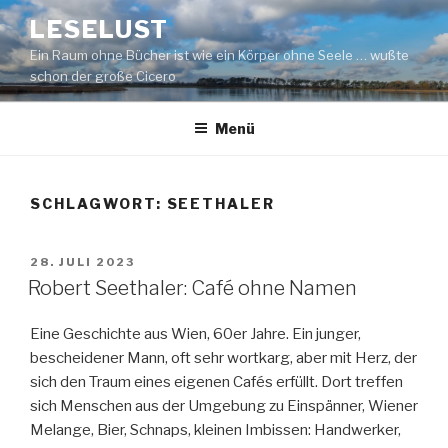
Zum
LESELUST
Inhalt
Ein Raum ohne Bücher ist wie ein Körper ohne Seele … wußte
springen
schon der große Cicero
Menü
SCHLAGWORT:
SEETHALER
VERÖFFENTLICHT
28. JULI 2023
AM
Robert Seethaler: Café ohne Namen
Eine Geschichte aus Wien, 60er Jahre. Ein junger,
bescheidener Mann, oft sehr wortkarg, aber mit Herz, der
sich den Traum eines eigenen Cafés erfüllt. Dort treffen
sich Menschen aus der Umgebung zu Einspänner, Wiener
Melange, Bier, Schnaps, kleinen Imbissen: Handwerker,