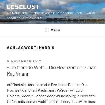
Zum
LESELUST
Inhalt
Ein Raum ohne Bücher ist wie ein Körper ohne Seele … wußte
springen
schon der große Cicero
Menü
SCHLAGWORT:
HARRIS
VERÖFFENTLICHT
5. NOVEMBER 2017
AM
Eine fremde Welt…. Die Hochzeit der Chani
Kaufmann
eröffnet sich uns diesmal in Eve Harris Roman „Die
Hochzeit der Chani Kaufmann“. Würden wir durch
Golders Green in London oder Williamsburg in New York
laufen, müssten wir wohl damit rechnen, dass wir keines