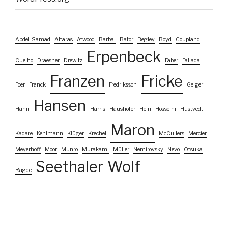
Abdel-Samad
Altaras
Atwood
Barbal
Bator
Begley
Boyd
Coupland
Erpenbeck
Cuelho
Draesner
Drewitz
Faber
Fallada
Franzen
Fricke
Foer
Franck
Fredriksson
Geiger
Hansen
Hahn
Harris
Haushofer
Hein
Hosseini
Hustvedt
Maron
Kadare
Kehlmann
Klüger
Krechel
McCullers
Mercier
Meyerhoff
Moor
Munro
Murakami
Müller
Nemirovsky
Nevo
Otsuka
Seethaler
Wolf
Ragde