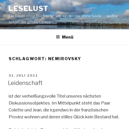
Zum
LESELUST
Inhalt
Ein Raum ohne Bücher ist wie ein Körper ohne Seele … wußte
springen
schon der große Cicero
Menü
SCHLAGWORT:
NEMIROVSKY
VERÖFFENTLICHT
31. JULI 2011
AM
Leidenschaft
ist der verheißungsvolle Titel unseres nächsten
Diskussionsobjektes. Im Mittelpunkt steht das Paar
Colette und Jean, die irgendwo in der französischen
Provinz wohnen und deren stilles Glück kein Bestand hat.