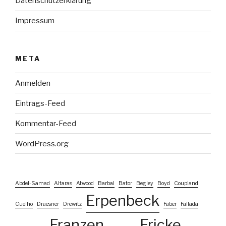
Datenschutzerklärung
Impressum
META
Anmelden
Eintrags-Feed
Kommentar-Feed
WordPress.org
Abdel-Samad
Altaras
Atwood
Barbal
Bator
Begley
Boyd
Coupland
Erpenbeck
Cuelho
Draesner
Drewitz
Faber
Fallada
Franzen
Fricke