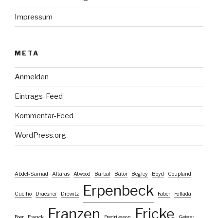
Impressum
META
Anmelden
Eintrags-Feed
Kommentar-Feed
WordPress.org
Abdel-Samad
Altaras
Atwood
Barbal
Bator
Begley
Boyd
Coupland
Erpenbeck
Cuelho
Draesner
Drewitz
Faber
Fallada
Franzen
Fricke
Foer
Franck
Fredriksson
Geiger