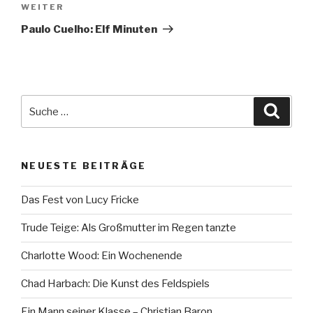
Nächster
WEITER
Beitrag
Paulo Cuelho: Elf Minuten
Suche
Suche
nach:
NEUESTE BEITRÄGE
Das Fest von Lucy Fricke
Trude Teige: Als Großmutter im Regen tanzte
Charlotte Wood: Ein Wochenende
Chad Harbach: Die Kunst des Feldspiels
Ein Mann seiner Klasse – Christian Baron