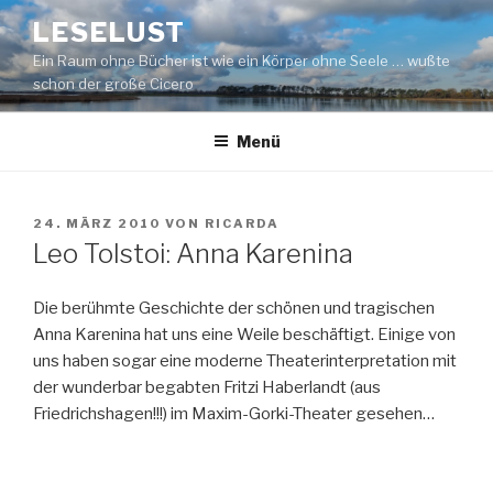
Zum
LESELUST
Inhalt
Ein Raum ohne Bücher ist wie ein Körper ohne Seele … wußte
springen
schon der große Cicero
Menü
VERÖFFENTLICHT
24. MÄRZ 2010
VON
RICARDA
AM
Leo Tolstoi: Anna Karenina
Die berühmte Geschichte der schönen und tragischen
Anna Karenina hat uns eine Weile beschäftigt. Einige von
uns haben sogar eine moderne Theaterinterpretation mit
der wunderbar begabten Fritzi Haberlandt (aus
Friedrichshagen!!!) im Maxim-Gorki-Theater gesehen…