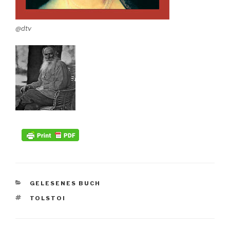
@dtv
KATEGORIEN
GELESENES BUCH
SCHLAGWÖRTER
TOLSTOI