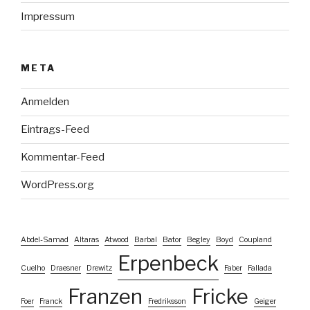
Impressum
META
Anmelden
Eintrags-Feed
Kommentar-Feed
WordPress.org
Abdel-Samad
Altaras
Atwood
Barbal
Bator
Begley
Boyd
Coupland
Erpenbeck
Cuelho
Draesner
Drewitz
Faber
Fallada
Franzen
Fricke
Foer
Franck
Fredriksson
Geiger