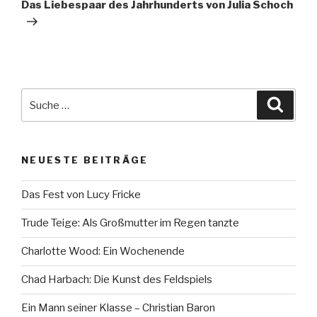
Beitrag
Das Liebespaar des Jahrhunderts von Julia Schoch
Suche
Suche
nach:
NEUESTE BEITRÄGE
Das Fest von Lucy Fricke
Trude Teige: Als Großmutter im Regen tanzte
Charlotte Wood: Ein Wochenende
Chad Harbach: Die Kunst des Feldspiels
Ein Mann seiner Klasse – Christian Baron