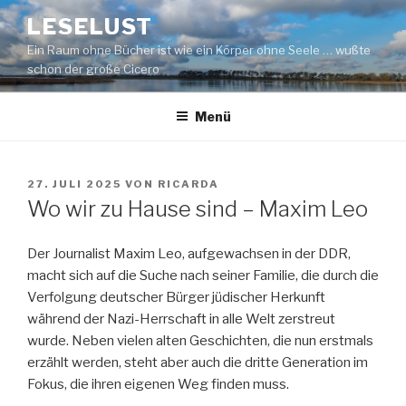
Zum
LESELUST
Inhalt
Ein Raum ohne Bücher ist wie ein Körper ohne Seele … wußte
springen
schon der große Cicero
Menü
VERÖFFENTLICHT
27. JULI 2025
VON
RICARDA
AM
Wo wir zu Hause sind – Maxim Leo
Der Journalist Maxim Leo, aufgewachsen in der DDR,
macht sich auf die Suche nach seiner Familie, die durch die
Verfolgung deutscher Bürger jüdischer Herkunft
während der Nazi-Herrschaft in alle Welt zerstreut
wurde. Neben vielen alten Geschichten, die nun erstmals
erzählt werden, steht aber auch die dritte Generation im
Fokus, die ihren eigenen Weg finden muss.